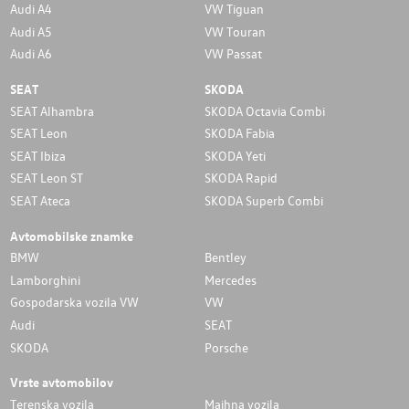
Audi A4
VW Tiguan
Audi A5
VW Touran
Audi A6
VW Passat
SEAT
SKODA
SEAT Alhambra
SKODA Octavia Combi
SEAT Leon
SKODA Fabia
SEAT Ibiza
SKODA Yeti
SEAT Leon ST
SKODA Rapid
SEAT Ateca
SKODA Superb Combi
Avtomobilske znamke
BMW
Bentley
Lamborghini
Mercedes
Gospodarska vozila VW
VW
Audi
SEAT
SKODA
Porsche
Vrste avtomobilov
Terenska vozila
Majhna vozila