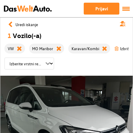
Das
Welt
Auto.
Prijavi
Uredi iskanje
1
Vozilo(-a)
VW
MO Maribor
Karavan/Kombi
Izbriši 