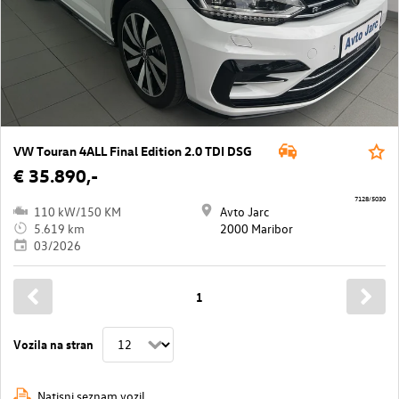
VW Touran 4ALL Final Edition 2.0 TDI DSG
€ 35.890,-
7128/5030
110 kW/150 KM
Avto Jarc
5.619 km
2000 Maribor
03/2026
1
Vozila na stran
Natisni seznam vozil