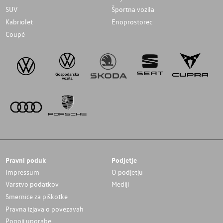
SUV
Športna vozila
Kabriolet
Enoprostorec
Coupé
Pravni poduk
Podjetje
Impressum
O podjetju
Varstvo podatkov
Mediji
Smernice za piškotke
Pravna izjava o povezavah
Pogoji uporabe