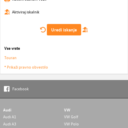
Aktiviraj iskalnik
Uredi iskanje
Vse vrste
Touran
* Prikaži pravno obvestilo
Facebook
Audi
VW
Audi A1
VW Golf
Audi A3
VW Polo