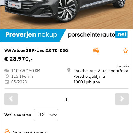
VW Arteon SB R-Line 2.0 TDI DSG
€ 28.970,-
7102/37723
110 kW/150 KM
Porsche Inter Auto, podružnica
115.166 km
Porsche Ljubljana
05/2023
1000 Ljubljana
1
Vozila na stran
Natisni seznam vozil