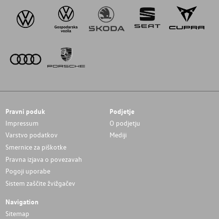
Pravni poduk
Podjetje
Impressum
O podjetju
Varstvo podatkov
Mediji
Smernice za piškotke
Pravna izjava o povezavah
Pogoji uporabe
Sistem zaščite žvižgačev
Navigation
Sitemap