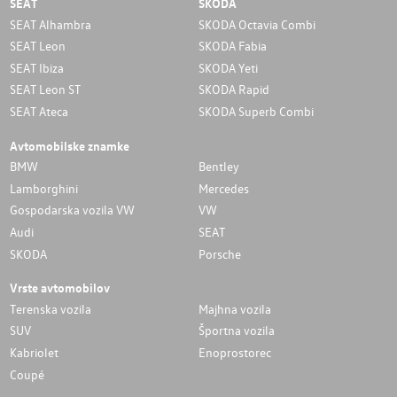
SEAT
SKODA
SEAT Alhambra
SKODA Octavia Combi
SEAT Leon
SKODA Fabia
SEAT Ibiza
SKODA Yeti
SEAT Leon ST
SKODA Rapid
SEAT Ateca
SKODA Superb Combi
Avtomobilske znamke
BMW
Bentley
Lamborghini
Mercedes
Gospodarska vozila VW
VW
Audi
SEAT
SKODA
Porsche
Vrste avtomobilov
Terenska vozila
Majhna vozila
SUV
Športna vozila
Kabriolet
Enoprostorec
Coupé