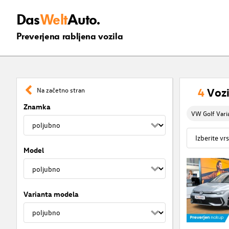
Das
Welt
Auto.
Preverjena rabljena vozila
4
Vozi
Na začetno stran
Znamka
VW Golf Vari
Model
Varianta modela