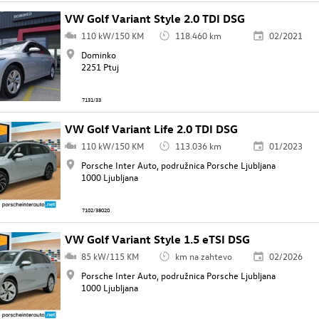
VW Golf Variant Style 2.0 TDI DSG
110 kW/150 KM
118.460 km
02/2021
Dominko
2251 Ptuj
7131/33
VW Golf Variant Life 2.0 TDI DSG
110 kW/150 KM
113.036 km
01/2023
Porsche Inter Auto, podružnica Porsche Ljubljana
1000 Ljubljana
7102/38020
VW Golf Variant Style 1.5 eTSI DSG
85 kW/115 KM
km na zahtevo
02/2026
Porsche Inter Auto, podružnica Porsche Ljubljana
1000 Ljubljana