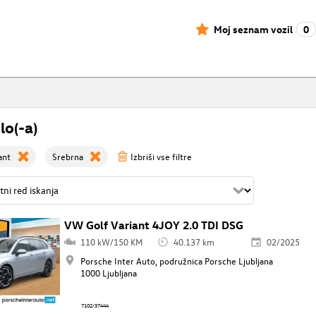
Moj seznam vozil
0
lo(-a)
ant
Srebrna
Izbriši vse filtre
VW Golf Variant 4JOY 2.0 TDI DSG
110 kW/150 KM
40.137 km
02/2025
Porsche Inter Auto, podružnica Porsche Ljubljana
1000 Ljubljana
7102/37444