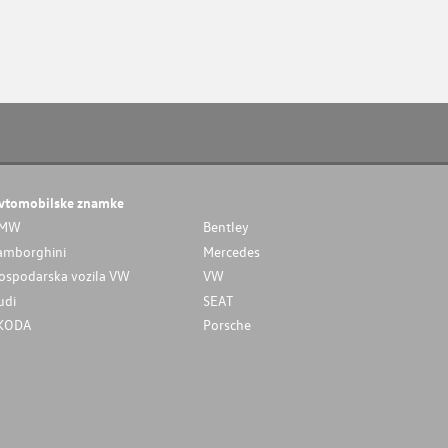
vtomobilske znamke
MW
Bentley
amborghini
Mercedes
ospodarska vozila VW
VW
udi
SEAT
KODA
Porsche