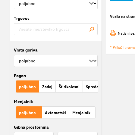
Vozila na stra
Trgovec
Natisni se
* Prikaži pravn
Vrsta goriva
Pogon
poljubno
Zadaj
Štirikolesni
Spredaj
Menjalnik
poljubno
Avtomatski
Menjalnik
Gibna prostornina