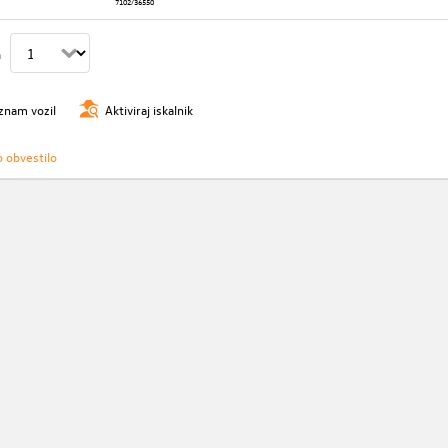
7102/36550
n
znam vozil
Aktiviraj iskalnik
o obvestilo