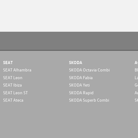
SEAT
SKODA
A
SEAT Alhambra
SKODA Octavia Combi
B
SEAT Leon
SKODA Fabia
L
SEAT Ibiza
SKODA Yeti
G
SEAT Leon ST
SKODA Rapid
A
SEAT Ateca
SKODA Superb Combi
S