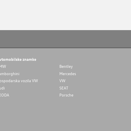
vtomobilske znamke
MW
Bentley
amborghini
Mercedes
ospodarska vozila VW
VW
udi
SEAT
KODA
Porsche