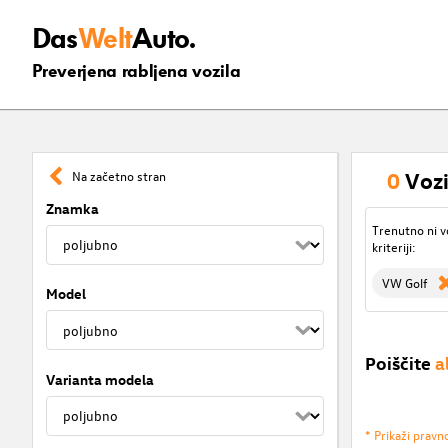
Das
Welt
Auto.
Preverjena rabljena vozila
0
Vozi
Na začetno stran
Znamka
Trenutno ni v
kriteriji:
VW Golf
Model
Poiščite
a
Varianta modela
* Prikaži pravn