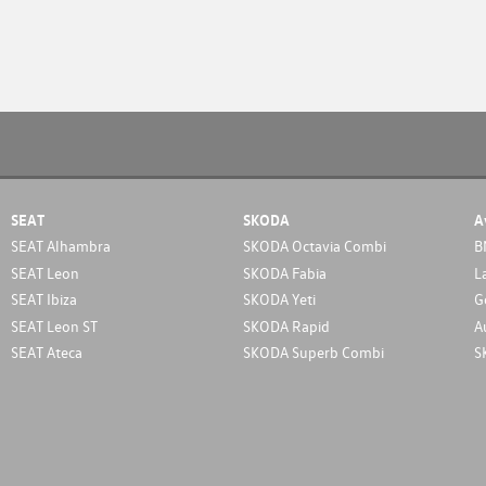
SEAT
SKODA
A
SEAT Alhambra
SKODA Octavia Combi
B
SEAT Leon
SKODA Fabia
L
SEAT Ibiza
SKODA Yeti
G
SEAT Leon ST
SKODA Rapid
A
SEAT Ateca
SKODA Superb Combi
S