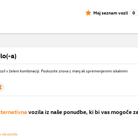
Moj seznam vozil
0
lo(-a)
ozil v želeni kombinaciji. Poskusite znova z manj ali spremenjenimi iskalnimi
lternativna
vozila iz naše ponudbe, ki bi vas mogoče z
o obvestilo