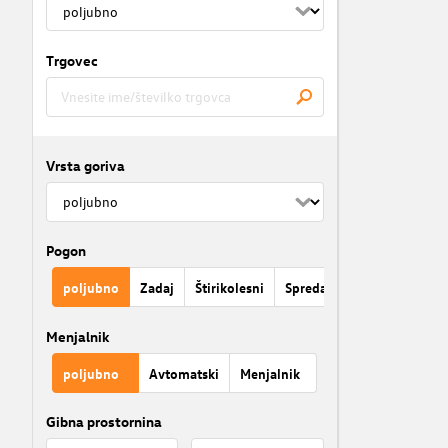
Trgovec
Vrsta goriva
Pogon
poljubno
Zadaj
Štirikolesni
Spredaj
Menjalnik
poljubno
Avtomatski
Menjalnik
Gibna prostornina