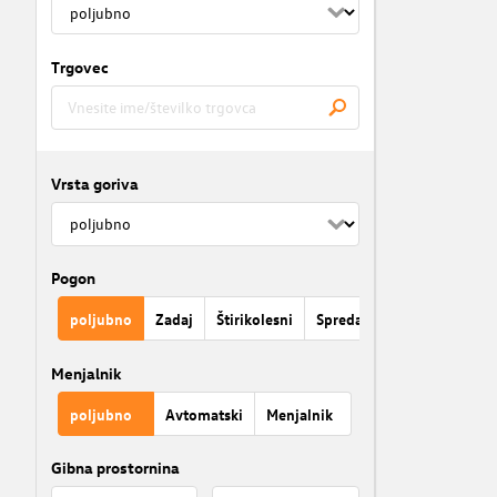
Trgovec
Vrsta goriva
Pogon
poljubno
Zadaj
Štirikolesni
Spredaj
Menjalnik
poljubno
Avtomatski
Menjalnik
Gibna prostornina