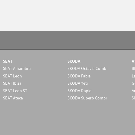
SEAT
SKODA
A
SEAT Alhambra
SKODA Octavia Combi
B
SEAT Leon
SKODA Fabia
L
SEAT Ibiza
SKODA Yeti
G
SEAT Leon ST
SKODA Rapid
A
SEAT Ateca
SKODA Superb Combi
S