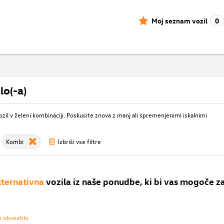
Moj seznam vozil
0
lo(-a)
ozil v želeni kombinaciji. Poskusite znova z manj ali spremenjenimi iskalnimi
Kombi
Izbriši vse filtre
lternativna
vozila iz naše ponudbe, ki bi vas mogoče z
o obvestilo