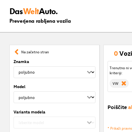
Das
Welt
Auto.
Preverjena rabljena vozila
0
Vozi
Na začetno stran
Znamka
Trenutno ni v
kriteriji:
VW
Model
Poiščite
a
Varianta modela
* Prikaži pravn