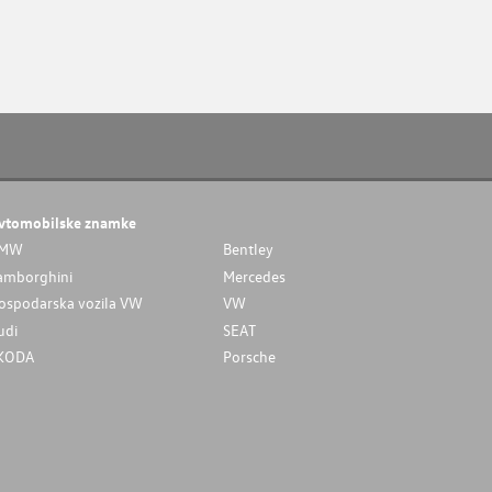
vtomobilske znamke
MW
Bentley
amborghini
Mercedes
ospodarska vozila VW
VW
udi
SEAT
KODA
Porsche