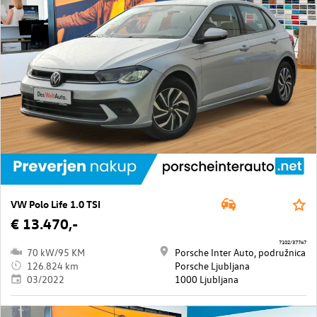
VW Polo Life 1.0 TSI
€ 13.470,-
7102/37747
70 kW/95 KM
Porsche Inter Auto, podružnica
126.824 km
Porsche Ljubljana
03/2022
1000 Ljubljana