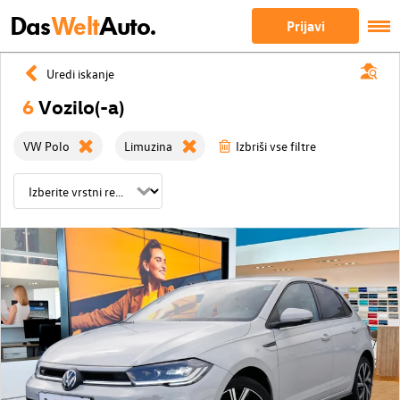
Das
Welt
Auto.
Prijavi
Uredi iskanje
6
Vozilo(-a)
VW Polo
Limuzina
Izbriši vse filtre