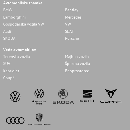
Avtomobilske znamke
BMW
Bentley
Lamborghini
Mercedes
Gospodarska vozila VW
VW
Audi
SEAT
SKODA
Porsche
Vrste avtomobilov
Terenska vozila
Majhna vozila
SUV
Športna vozila
Kabriolet
Enoprostorec
Coupé