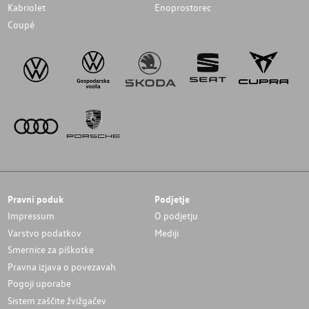
Kabriolet
Enoprostorec
Coupé
Pravni poduk
Podjetje
Impressum
O podjetju
Varstvo podatkov
Mediji
Smernice za piškotke
Pravna izjava o povezavah
Pogoji uporabe
Sistem zaščite žvižgačev