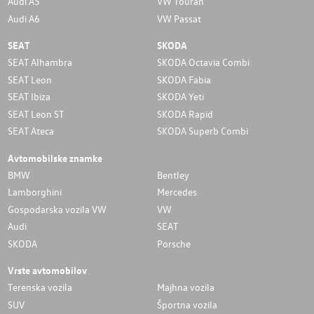
Audi A5
VW Touran
Audi A6
VW Passat
SEAT
SKODA
SEAT Alhambra
SKODA Octavia Combi
SEAT Leon
SKODA Fabia
SEAT Ibiza
SKODA Yeti
SEAT Leon ST
SKODA Rapid
SEAT Ateca
SKODA Superb Combi
Avtomobilske znamke
BMW
Bentley
Lamborghini
Mercedes
Gospodarska vozila VW
VW
Audi
SEAT
SKODA
Porsche
Vrste avtomobilov
Terenska vozila
Majhna vozila
SUV
Športna vozila