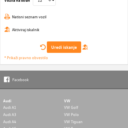
Natisni seznam vozil
Aktiviraj iskalnik
Uredi iskanje
* Prikaži pravno obvestilo
Facebook
Audi
VW
Audi A1
VW Golf
Audi A3
VW Polo
Audi A4
VW Tiguan