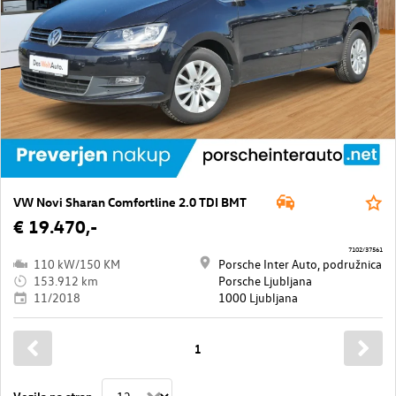
VW Novi Sharan Comfortline 2.0 TDI BMT
€ 19.470,-
7102/37561
110 kW/150 KM
Porsche Inter Auto, podružnica
153.912 km
Porsche Ljubljana
11/2018
1000 Ljubljana
1
Vozila na stran