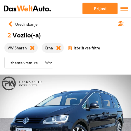
Das
Welt
Auto.
Prijavi
Uredi iskanje
2
Vozilo(-a)
VW Sharan
Črna
Izbriši vse filtre