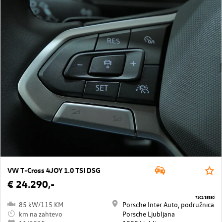
VW T-Cross 4JOY 1.0 TSI DSG
€ 24.290,-
7102/35380
85 kW/115 KM
Porsche Inter Auto, podružnica
km na zahtevo
Porsche Ljubljana