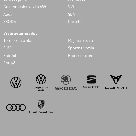
Gospodarska vozila VW
VW
Audi
SEAT
SKODA
Porsche
Vrste avtomobilov
Terenska vozila
Majhna vozila
SUV
Športna vozila
Kabriolet
Enoprostorec
Coupé