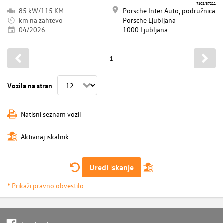
7102/37211
85 kW/115 KM
Porsche Inter Auto, podružnica
km na zahtevo
Porsche Ljubljana
04/2026
1000 Ljubljana
1
Vozila na stran
Natisni seznam vozil
Aktiviraj iskalnik
Uredi iskanje
* Prikaži pravno obvestilo