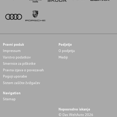
Pravni poduk
Podjetje
Impressum
O podjetju
Varstvo podatkov
Mediji
Smernice za piškotke
Pravna izjava o povezavah
Pogoji uporabe
Sistem zaščite žvižgačev
Navigation
Sitemap
Neposredno iskanje
© Das WeltAuto 2026