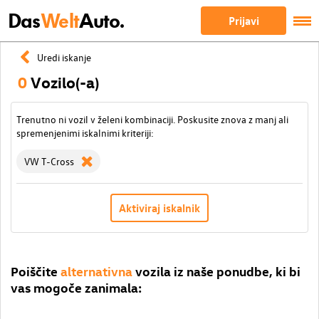
Das
Welt
Auto.
Prijavi
Uredi iskanje
0
Vozilo(-a)
Trenutno ni vozil v želeni kombinaciji. Poskusite znova z manj ali
spremenjenimi iskalnimi kriteriji:
VW T-Cross
Aktiviraj iskalnik
Poiščite
alternativna
vozila iz naše ponudbe, ki bi
vas mogoče zanimala: