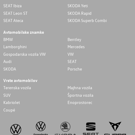
SEAT Ibiza
SKODA Yeti
SEAT Leon ST
SKODA Rapid
SEAT Ateca
SKODA Superb Combi
Avtomobilske znamke
BMW
Bentley
Lamborghini
Mercedes
Gospodarska vozila VW
VW
Audi
SEAT
SKODA
Porsche
Vrste avtomobilov
Terenska vozila
Majhna vozila
SUV
Športna vozila
Kabriolet
Enoprostorec
Coupé