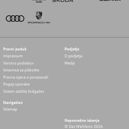
Pravni poduk
Podjetje
Impressum
O podjetju
Varstvo podatkov
Mediji
Smernice za piškotke
Pravna izjava o povezavah
Pogoji uporabe
Sistem zaščite žvižgačev
Navigation
Sitemap
Neposredno iskanje
© Das WeltAuto 2026