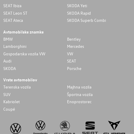
SEAT Ibiza
SKODA Yeti
SEAT Leon ST
SKODA Rapid
SEAT Ateca
SKODA Superb Combi
Avtomobilske znamke
BMW
Bentley
Lamborghini
Mercedes
Gospodarska vozila VW
VW
Audi
SEAT
SKODA
Porsche
Vrste avtomobilov
Terenska vozila
Majhna vozila
SUV
Športna vozila
Kabriolet
Enoprostorec
Coupé