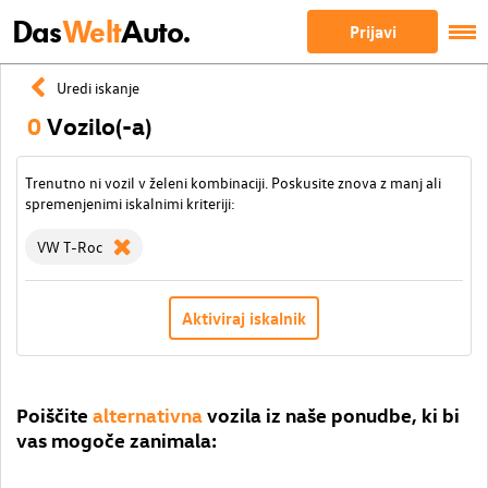
Das
Welt
Auto.
Prijavi
Uredi iskanje
0
Vozilo(-a)
Trenutno ni vozil v želeni kombinaciji. Poskusite znova z manj ali
spremenjenimi iskalnimi kriteriji:
VW T-Roc
Aktiviraj iskalnik
Poiščite
alternativna
vozila iz naše ponudbe, ki bi
vas mogoče zanimala: