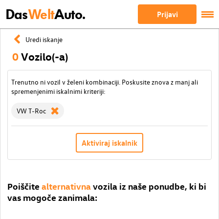
Das
Welt
Auto.
Prijavi
Uredi iskanje
0
Vozilo(-a)
Trenutno ni vozil v želeni kombinaciji. Poskusite znova z manj ali
spremenjenimi iskalnimi kriteriji:
VW T-Roc
Aktiviraj iskalnik
Poiščite
alternativna
vozila iz naše ponudbe, ki bi
vas mogoče zanimala: