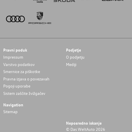
Pravni poduk
Podjetje
Impressum
O podjetju
Varstvo podatkov
Mediji
Smernice za piškotke
Pravna izjava o povezavah
Pogoji uporabe
Sistem zaščite žvižgačev
Navigation
Sitemap
Neposredno iskanje
© Das WeltAuto 2026