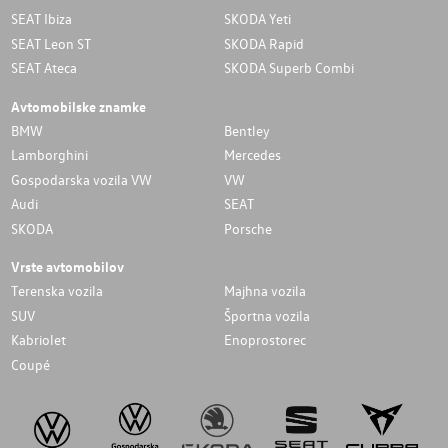
SEAT Ibiza
SKODA Yeti
SEAT Leon ST
SKODA Rapid
SEAT Ateca
SKODA Superb Combi
Avtomobilske znamke
BMW
Bentley
Lamborghini
Mercedes
Gospodarska vozila VW
VW
Audi
SEAT
SKODA
Porsche
Vrste avtomobilov
Terenska vozila
Majhna vozila
SUV
Športna vozila
Kabriolet
Enoprostorec
Coupé