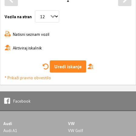
1
Vozila na stran
Natisni seznam vozil
Aktiviraj iskalnik
Uredi iskanje
* Prikaži pravno obvestilo
Facebook
Audi
VW
Audi A1
VW Golf