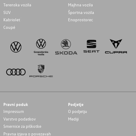
Terenska vozila
Majhna vozila
SUV
Športna vozila
Kabriolet
Enoprostorec
Coupé
Pravni poduk
Podjetje
Impressum
O podjetju
Varstvo podatkov
Mediji
Smernice za piškotke
Pravna izjava o povezavah