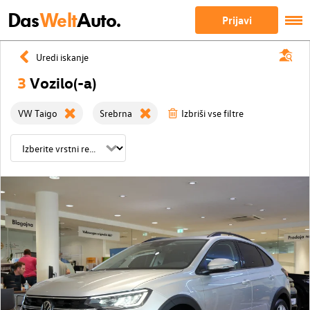
Das
Welt
Auto.
Prijavi
Uredi iskanje
3
Vozilo(-a)
VW Taigo
Srebrna
Izbriši vse filtre