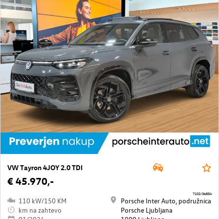
VW Tayron 4JOY 2.0 TDI
€ 45.970,-
7102/36854
110 kW/150 KM
Porsche Inter Auto, podružnica
km na zahtevo
Porsche Ljubljana