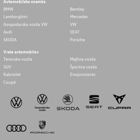
Avtomobilske znamke
BMW
Bentley
Lamborghini
Mercedes
Gospodarska vozila VW
VW
Audi
SEAT
SKODA
Porsche
Vrste avtomobilov
Terenska vozila
Majhna vozila
SUV
Športna vozila
Kabriolet
Enoprostorec
Coupé