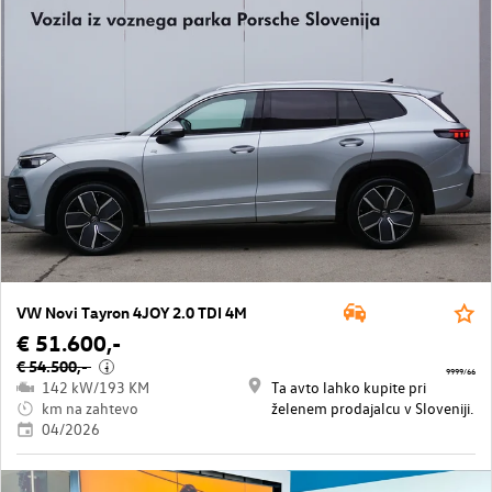
VW Novi Tayron 4JOY 2.0 TDI 4M
€ 51.600,-
€ 54.500,-
i
9999/66
142 kW/193 KM
Ta avto lahko kupite pri
km na zahtevo
želenem prodajalcu v Sloveniji.
04/2026