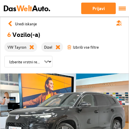
Das
Welt
Auto.
Prijavi
Uredi iskanje
6
Vozilo(-a)
VW Tayron
Dizel
Izbriši vse filtre