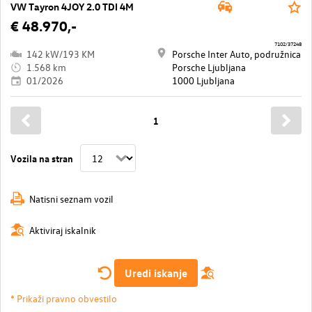
VW Tayron 4JOY 2.0 TDI 4M
€ 48.970,-
7102/37248
142 kW/193 KM
Porsche Inter Auto, podružnica
1.568 km
Porsche Ljubljana
01/2026
1000 Ljubljana
1
Vozila na stran
Natisni seznam vozil
Aktiviraj iskalnik
Uredi iskanje
* Prikaži pravno obvestilo