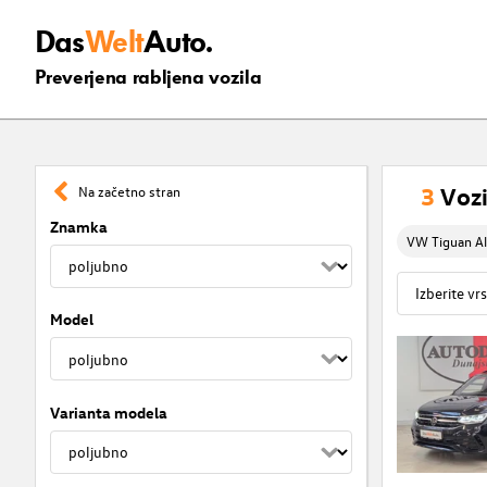
Das
Welt
Auto.
Preverjena rabljena vozila
3
Vozi
Na začetno stran
Znamka
VW Tiguan Al
Model
Varianta modela