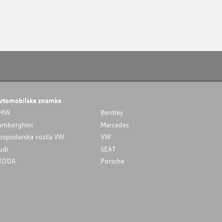
vtomobilske znamke
MW
Bentley
amborghini
Mercedes
ospodarska vozila VW
VW
udi
SEAT
KODA
Porsche