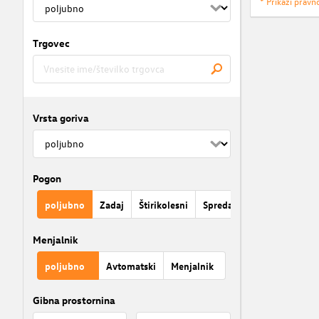
* Prikaži pravn
Trgovec
Vrsta goriva
Pogon
poljubno
Zadaj
Štirikolesni
Spredaj
Menjalnik
poljubno
Avtomatski
Menjalnik
Gibna prostornina