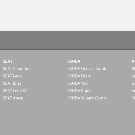
SEAT
SKODA
A
SEAT Alhambra
SKODA Octavia Combi
B
SEAT Leon
SKODA Fabia
L
SEAT Ibiza
SKODA Yeti
G
SEAT Leon ST
SKODA Rapid
A
SEAT Ateca
SKODA Superb Combi
S