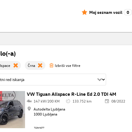
Moj seznam vozil
0
lo(-a)
lspace
Črna
Izbriši vse filtre
VW Tiguan Allspace R-Line Ed 2.0 TDI 4M
147 kW/200 KM
133.752 km
08/2022
Autodelta Ljubljana
1000 Ljubljana
7124/4277