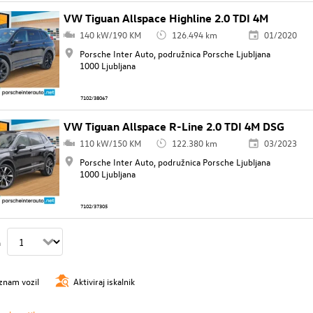
VW Tiguan Allspace Highline 2.0 TDI 4M
140 kW/190 KM
126.494 km
01/2020
Porsche Inter Auto, podružnica Porsche Ljubljana
1000 Ljubljana
7102/38067
VW Tiguan Allspace R-Line 2.0 TDI 4M DSG
110 kW/150 KM
122.380 km
03/2023
Porsche Inter Auto, podružnica Porsche Ljubljana
1000 Ljubljana
7102/37305
n
znam vozil
Aktiviraj iskalnik