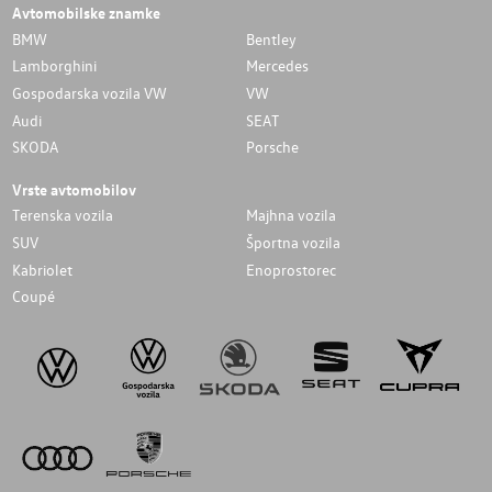
Avtomobilske znamke
BMW
Bentley
Lamborghini
Mercedes
Gospodarska vozila VW
VW
Audi
SEAT
SKODA
Porsche
Vrste avtomobilov
Terenska vozila
Majhna vozila
SUV
Športna vozila
Kabriolet
Enoprostorec
Coupé