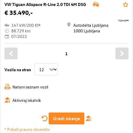
VW Tiguan Allspace R-Line 2.0 TDI 4M DSG
€ 35.490,-
7124/4299
147 kW/200 KM
Autodelta Ljubljana
88.729 km
1000 Ljubljana
07/2022
1
Vozila na stran
Natisni seznam vozil
Aktiviraj iskalnik
Uredi iskanje
* Prikaži pravno obvestilo