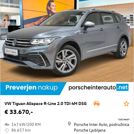
VW Tiguan Allspace R-Line 2.0 TDI 4M DSG
€ 33.670,-
7102/36637
147 kW/200 KM
Porsche Inter Auto, podružnica
86.657 km
Porsche Ljubljana