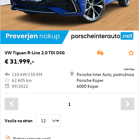
VW Tiguan R-Line 2.0 TDI DSG
€ 31.999,-
7155/9266
110 kW/150 KM
Porsche Inter Auto, podružnica
62.605 km
Porsche Koper
09/2022
6000 Koper
1
Vozila na stran
Natisni seznam vozil