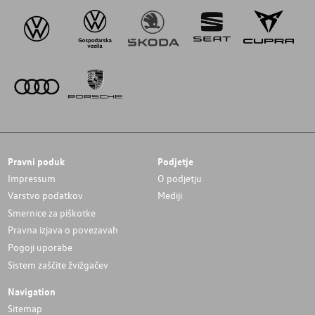
Pravni poduk
Podjetje
Impressum
O podjetju
Varstvo podatkov
Mediji
Smernice za piškotke
Pravna izjava o povezavah
Pogoji uporabe
Sistem zaščite žvižgačev
Navigation
Sitemap