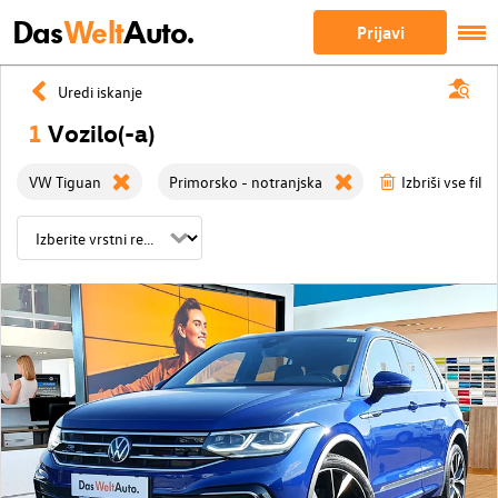
Das
Welt
Auto.
Prijavi
Uredi iskanje
1
Vozilo(-a)
VW Tiguan
Primorsko - notranjska
Izbriši vse filtr