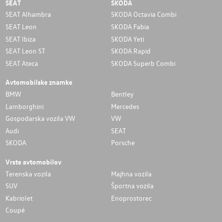
SEAT
SKODA
SEAT Alhambra
SKODA Octavia Combi
SEAT Leon
SKODA Fabia
SEAT Ibiza
SKODA Yeti
SEAT Leon ST
SKODA Rapid
SEAT Ateca
SKODA Superb Combi
Avtomobilske znamke
BMW
Bentley
Lamborghini
Mercedes
Gospodarska vozila VW
VW
Audi
SEAT
SKODA
Porsche
Vrste avtomobilov
Terenska vozila
Majhna vozila
SUV
Športna vozila
Kabriolet
Enoprostorec
Coupé