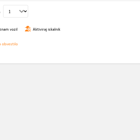
n
znam vozil
Aktiviraj iskalnik
o obvestilo