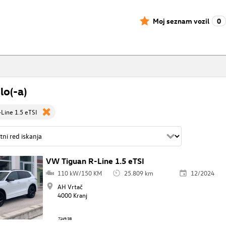
Moj seznam vozil
0
lo(-a)
Line 1.5 eTSI
VW Tiguan R-Line 1.5 eTSI
110 kW/150 KM
25.809 km
12/2024
AH Vrtač
4000 Kranj
7149/38