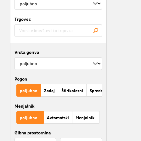
Trgovec
Vrsta goriva
Pogon
poljubno
Zadaj
Štirikolesni
Spredaj
Menjalnik
poljubno
Avtomatski
Menjalnik
Gibna prostornina