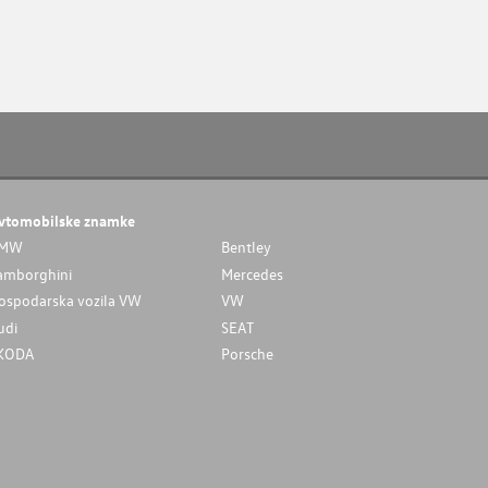
vtomobilske znamke
MW
Bentley
amborghini
Mercedes
ospodarska vozila VW
VW
udi
SEAT
KODA
Porsche