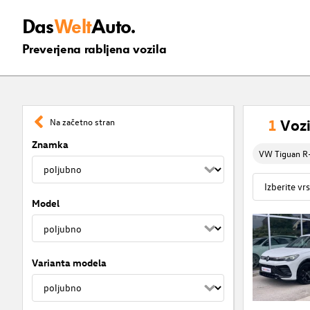
Das
Welt
Auto.
Preverjena rabljena vozila
1
Vozi
Na začetno stran
Znamka
VW Tiguan R-
Model
Varianta modela