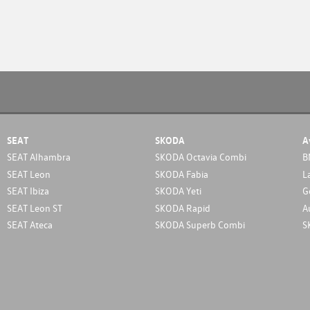
SEAT
SKODA
A
SEAT Alhambra
SKODA Octavia Combi
B
SEAT Leon
SKODA Fabia
L
SEAT Ibiza
SKODA Yeti
G
SEAT Leon ST
SKODA Rapid
A
SEAT Ateca
SKODA Superb Combi
S