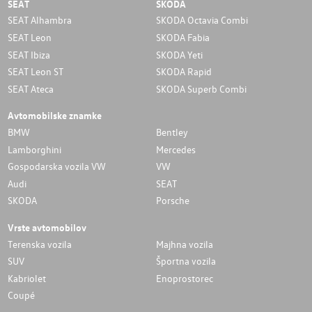
SEAT
SKODA
SEAT Alhambra
SKODA Octavia Combi
SEAT Leon
SKODA Fabia
SEAT Ibiza
SKODA Yeti
SEAT Leon ST
SKODA Rapid
SEAT Ateca
SKODA Superb Combi
Avtomobilske znamke
BMW
Bentley
Lamborghini
Mercedes
Gospodarska vozila VW
VW
Audi
SEAT
SKODA
Porsche
Vrste avtomobilov
Terenska vozila
Majhna vozila
SUV
Športna vozila
Kabriolet
Enoprostorec
Coupé