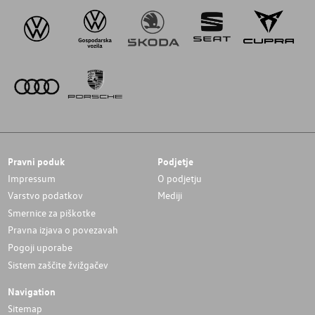
Pravni poduk
Podjetje
Impressum
O podjetju
Varstvo podatkov
Mediji
Smernice za piškotke
Pravna izjava o povezavah
Pogoji uporabe
Sistem zaščite žvižgačev
Navigation
Sitemap