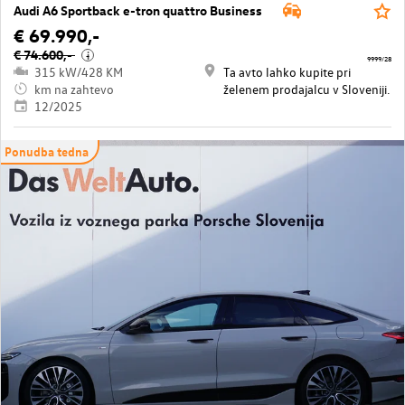
Audi A6 Sportback e-tron quattro Business
€ 69.990,-
€ 74.600,-
i
9999/28
315 kW/428 KM
Ta avto lahko kupite pri
km na zahtevo
želenem prodajalcu v Sloveniji.
12/2025
Ponudba tedna