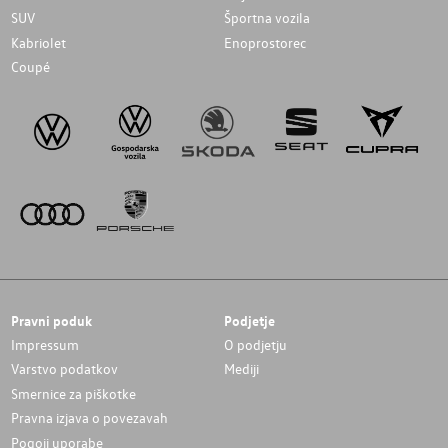
SUV
Športna vozila
Kabriolet
Enoprostorec
Coupé
Pravni poduk
Podjetje
Impressum
O podjetju
Varstvo podatkov
Mediji
Smernice za piškotke
Pravna izjava o povezavah
Pogoji uporabe