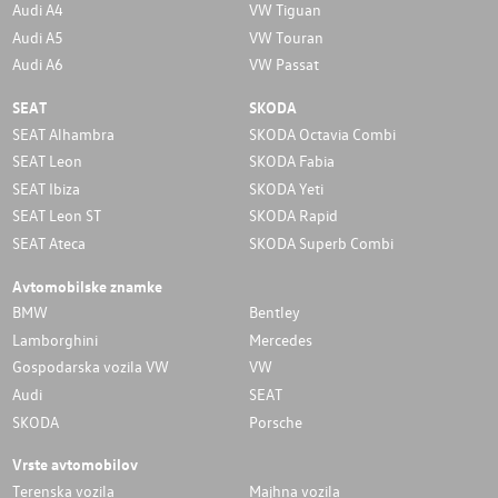
Audi A4
VW Tiguan
Audi A5
VW Touran
Audi A6
VW Passat
SEAT
SKODA
SEAT Alhambra
SKODA Octavia Combi
SEAT Leon
SKODA Fabia
SEAT Ibiza
SKODA Yeti
SEAT Leon ST
SKODA Rapid
SEAT Ateca
SKODA Superb Combi
Avtomobilske znamke
BMW
Bentley
Lamborghini
Mercedes
Gospodarska vozila VW
VW
Audi
SEAT
SKODA
Porsche
Vrste avtomobilov
Terenska vozila
Majhna vozila