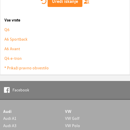
Uredi iskanje
Vse vrste
Q6
A6 Sportback
A6 Avant
Q4 e-tron
* Prikaži pravno obvestilo
Facebook
Audi
VW
Audi A1
VW Golf
Audi A3
VW Polo