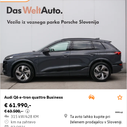
Audi Q6 e-tron quattro Business
€ 61.990,-
€ 63.500,-
i
9999/63
315 kW/428 KM
Ta avto lahko kupite pri
km na zahtevo
želenem prodajalcu v Sloveniji.