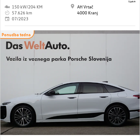
7149/9
150 kW/204 KM
AH Vrtač
57.626 km
4000 Kranj
07/2023
Ponudba tedna