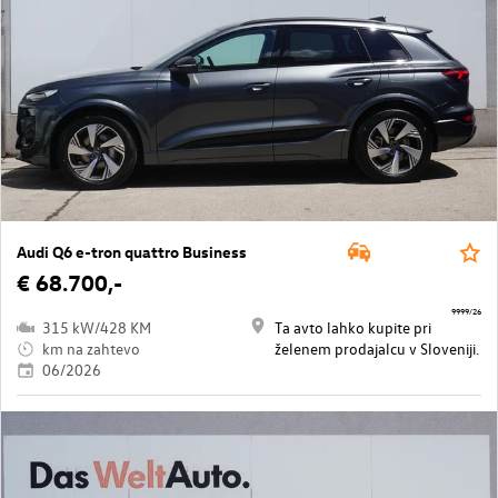
Audi Q6 e-tron quattro Business
€ 68.700,-
9999/26
315 kW/428 KM
Ta avto lahko kupite pri
km na zahtevo
želenem prodajalcu v Sloveniji.
06/2026