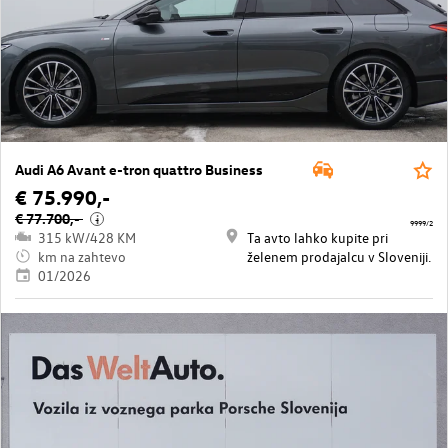
Audi A6 Avant e-tron quattro Business
€ 75.990,-
€ 77.700,-
i
9999/2
315 kW/428 KM
Ta avto lahko kupite pri
km na zahtevo
želenem prodajalcu v Sloveniji.
01/2026