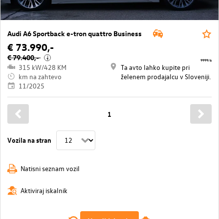
Audi A6 Sportback e-tron quattro Business
€ 73.990,-
€ 79.400,-
i
9999/6
315 kW/428 KM
Ta avto lahko kupite pri
km na zahtevo
želenem prodajalcu v Sloveniji.
11/2025
1
Vozila na stran
Natisni seznam vozil
Aktiviraj iskalnik