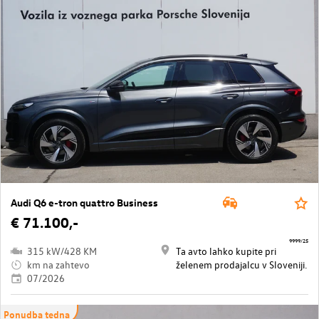
Audi Q6 e-tron quattro Business
€ 71.100,-
9999/25
315 kW/428 KM
Ta avto lahko kupite pri
km na zahtevo
želenem prodajalcu v Sloveniji.
07/2026
Ponudba tedna