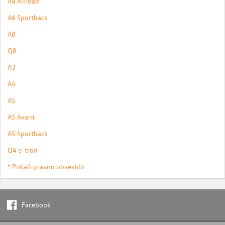
A4 Allroad
A6 Sportback
A8
Q8
A3
A4
A5
A5 Avant
A5 Sportback
Q4 e-tron
* Prikaži pravno obvestilo
Facebook