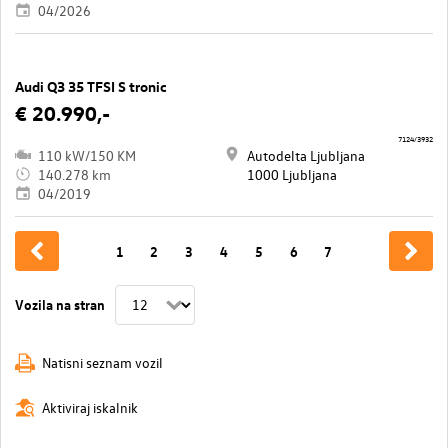
04/2026
Audi Q3 35 TFSI S tronic
€ 20.990,-
7124/3932
110 kW/150 KM
Autodelta Ljubljana
140.278 km
1000 Ljubljana
04/2019
1
2
3
4
5
6
7
Vozila na stran
Natisni seznam vozil
Aktiviraj iskalnik