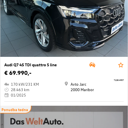
Audi Q7 45 TDI quattro S line
€ 69.990,-
7128/4907
170 kW/231 KM
Avto Jarc
28.463 km
2000 Maribor
01/2025
Ponudba tedna