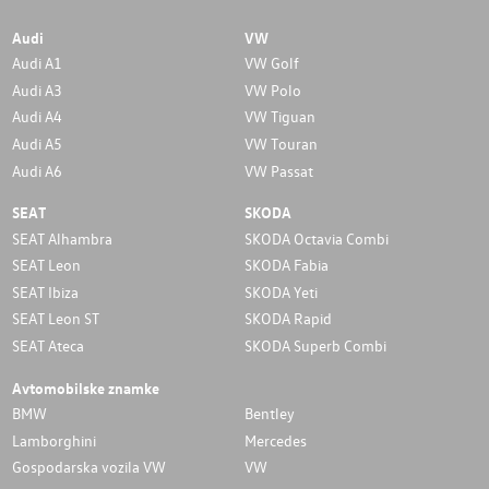
Audi
VW
Audi A1
VW Golf
Audi A3
VW Polo
Audi A4
VW Tiguan
Audi A5
VW Touran
Audi A6
VW Passat
SEAT
SKODA
SEAT Alhambra
SKODA Octavia Combi
SEAT Leon
SKODA Fabia
SEAT Ibiza
SKODA Yeti
SEAT Leon ST
SKODA Rapid
SEAT Ateca
SKODA Superb Combi
Avtomobilske znamke
BMW
Bentley
Lamborghini
Mercedes
Gospodarska vozila VW
VW