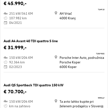
€ 45.990,-
7149/15
251 kW/341 KM
AH Vrtač
107.982 km
4000 Kranj
04/2021
Audi A4 Avant 40 TDI quattro S line
€ 31.999,-
7155/9252
150 kW/204 KM
Porsche Inter Auto, podružnica
92.364 km
Porsche Koper
02/2023
6000 Koper
Audi Q5 Sportback TDI quattro 150 kW
€ 70.700,-
9999/67
150 kW/204 KM
Ta avto lahko kupite pri
km na zahtevo
želenem prodajalcu v Sloveniji.