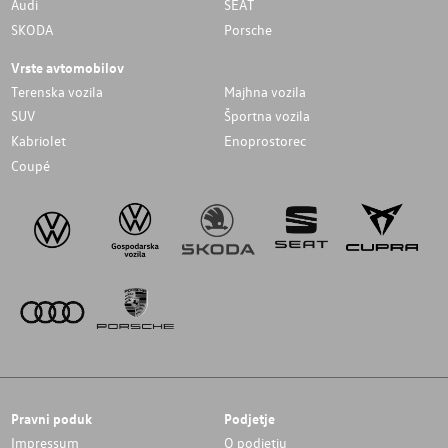
Audi
SEAT
SKODA
Porsche
Vrste avtomobilov
Terenska vozila
Majhna vozila
SUV
Športna vozila
Kabriolet
Enoprostorec
Coupé
Pravni poduk
Podjetje
Impressum
O podjetju