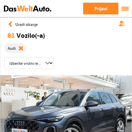
Das
Welt
Auto.
Prijavi
Uredi iskanje
81
Vozilo(-a)
Audi