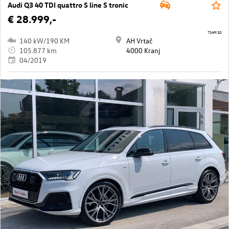
Audi Q3 40 TDI quattro S line S tronic
€ 28.999,-
7149/10
140 kW/190 KM
AH Vrtač
105.877 km
4000 Kranj
04/2019