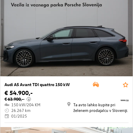
Audi A5 Avant TDI quattro 150 kW
€ 54.900,-
€ 63.900,-
i
9999/33
150 kW/204 KM
Ta avto lahko kupite pri
26.267 km
želenem prodajalcu v Sloveniji.
01/2025