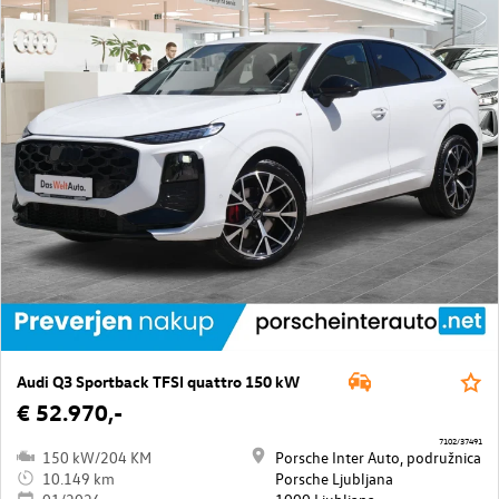
Audi Q3 Sportback TFSI quattro 150 kW
€ 52.970,-
7102/37491
150 kW/204 KM
Porsche Inter Auto, podružnica
10.149 km
Porsche Ljubljana