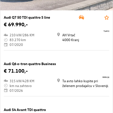
Audi Q7 50 TDI quattro S line
€ 69.990,-
7149/2
210 kW/286 KM
AH Vrtač
83.270 km
4000 Kranj
07/2020
Audi Q6 e-tron quattro Business
€ 71.100,-
9999/25
315 kW/428 KM
Ta avto lahko kupite pri
km na zahtevo
želenem prodajalcu v Sloveniji.
07/2026
Audi S4 Avant TDI quattro