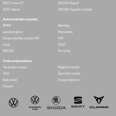
SEAT Leon ST
SKODA Rapid
SEAT Ateca
SKODA Superb Combi
Avtomobilske znamke
BMW
Bentley
Lamborghini
Mercedes
Gospodarska vozila VW
VW
Audi
SEAT
SKODA
Porsche
Vrste avtomobilov
Terenska vozila
Majhna vozila
SUV
Športna vozila
Kabriolet
Enoprostorec
Coupé