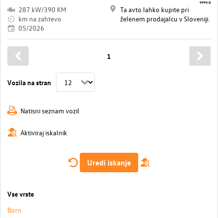
9999/8
287 kW/390 KM
Ta avto lahko kupite pri
km na zahtevo
želenem prodajalcu v Sloveniji.
05/2026
1
Vozila na stran
Natisni seznam vozil
Aktiviraj iskalnik
Uredi iskanje
Vse vrste
Born