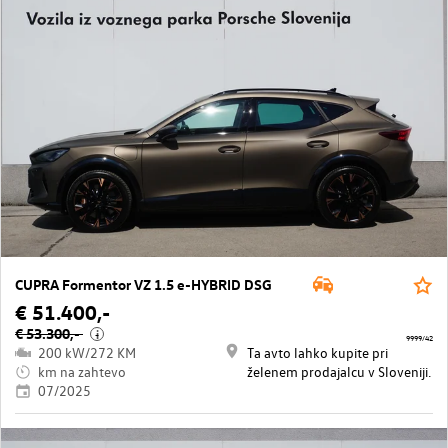
CUPRA Formentor VZ 1.5 e-HYBRID DSG
€ 51.400,-
€ 53.300,-
i
9999/42
200 kW/272 KM
Ta avto lahko kupite pri
km na zahtevo
želenem prodajalcu v Sloveniji.
07/2025