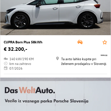
CUPRA Born Plus 58kWh
€ 32.200,-
9999/50
140 kW/190 KM
Ta avto lahko kupite pri
km na zahtevo
želenem prodajalcu v Sloveniji.
07/2026