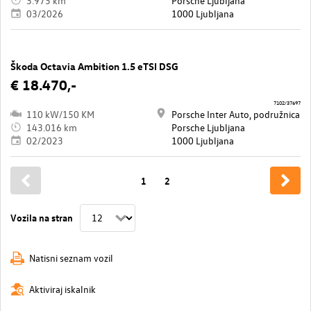
3.973 km
Porsche Ljubljana
03/2026
1000 Ljubljana
Škoda Octavia Ambition 1.5 eTSI DSG
€ 18.470,-
7102/37697
110 kW/150 KM
Porsche Inter Auto, podružnica
143.016 km
Porsche Ljubljana
02/2023
1000 Ljubljana
1
2
Vozila na stran
Natisni seznam vozil
Aktiviraj iskalnik