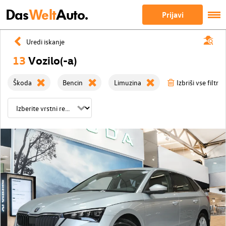
Das
Welt
Auto.
Prijavi
Uredi iskanje
13
Vozilo(-a)
Škoda
Bencin
Limuzina
Izbriši vse filtre