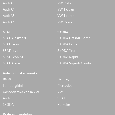
Audi A3
VW Polo
Audi A4
VW Tiguan
Audi A5
VW Touran
Audi A6
VW Passat
SEAT
SKODA
SEAT Alhambra
SKODA Octavia Combi
SEAT Leon
SKODA Fabia
SEAT Ibiza
SKODA Yeti
SEAT Leon ST
SKODA Rapid
SEAT Ateca
SKODA Superb Combi
Avtomobilske znamke
BMW
Bentley
Lamborghini
Mercedes
Gospodarska vozila VW
VW
Audi
SEAT
SKODA
Porsche
Vrste avtomobilov