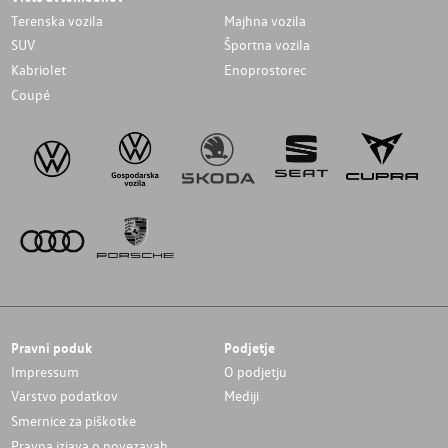
Terenska vozila
Majhna vozila
SUV
Športna vozila
Kabriolet
Enoprostorec
Coupé
Pravni poduk
Podjetje
Impressum
O podjetju
Varstvo podatkov
Mediji
Smernice za piškotke
Pravna izjava o povezavah