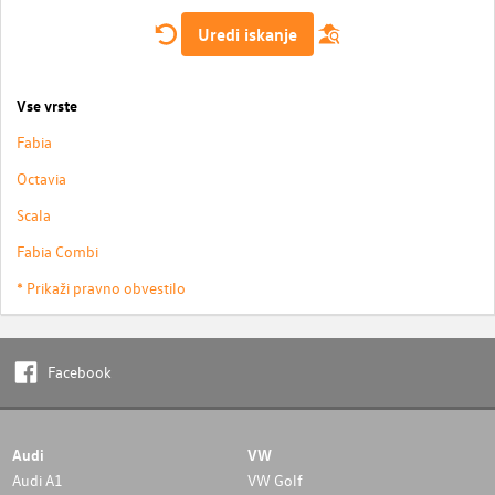
Uredi iskanje
Vse vrste
Fabia
Octavia
Scala
Fabia Combi
* Prikaži pravno obvestilo
Facebook
Audi
VW
Audi A1
VW Golf