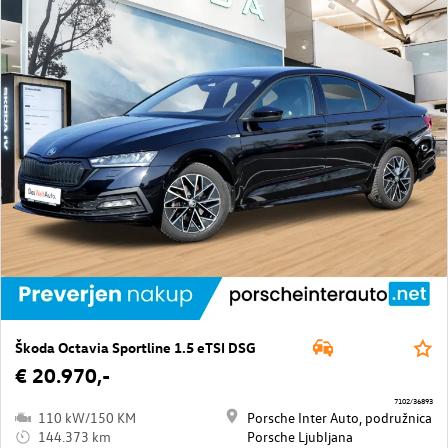
Škoda Octavia Sportline 1.5 eTSI DSG
€ 20.970,-
7102/36893
110 kW/150 KM
Porsche Inter Auto, podružnica
144.373 km
Porsche Ljubljana