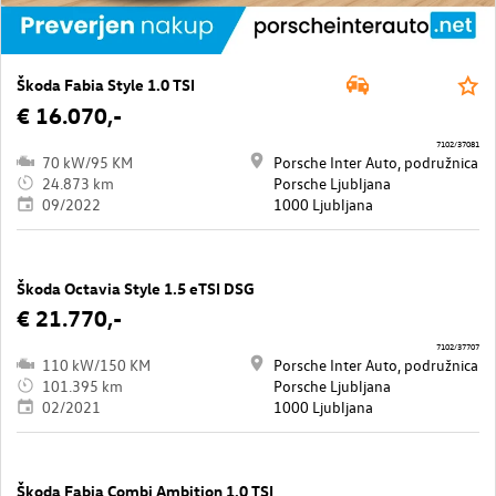
Škoda Fabia Style 1.0 TSI
€ 16.070,-
7102/37081
70 kW/95 KM
Porsche Inter Auto, podružnica
24.873 km
Porsche Ljubljana
09/2022
1000 Ljubljana
Škoda Octavia Style 1.5 eTSI DSG
€ 21.770,-
7102/37707
110 kW/150 KM
Porsche Inter Auto, podružnica
101.395 km
Porsche Ljubljana
02/2021
1000 Ljubljana
Škoda Fabia Combi Ambition 1.0 TSI