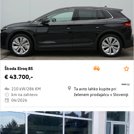
Škoda Elroq 85
€ 43.700,-
9999/12
210 kW/286 KM
Ta avto lahko kupite pri
km na zahtevo
želenem prodajalcu v Sloveniji.
04/2026