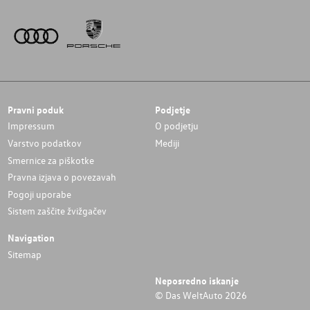
Pravni poduk
Podjetje
Impressum
O podjetju
Varstvo podatkov
Mediji
Smernice za piškotke
Pravna izjava o povezavah
Pogoji uporabe
Sistem zaščite žvižgačev
Navigation
Sitemap
Neposredno iskanje
© Das WeltAuto 2026