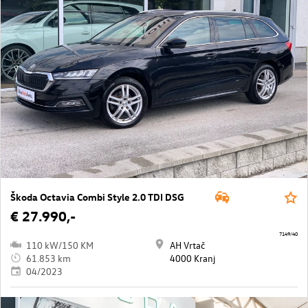
Škoda Octavia Combi Style 2.0 TDI DSG
€ 27.990,-
7149/40
110 kW/150 KM
AH Vrtač
61.853 km
4000 Kranj
04/2023