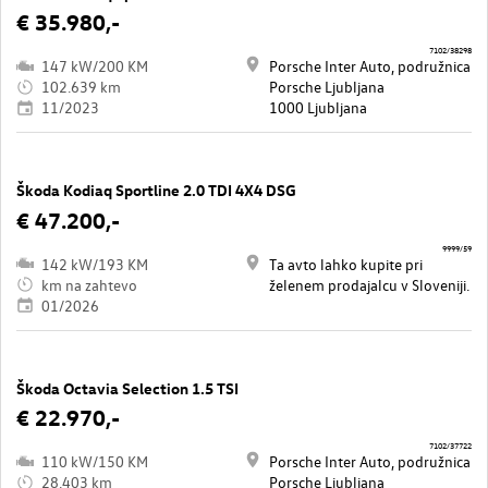
€ 35.980,-
7102/38298
147 kW/200 KM
Porsche Inter Auto, podružnica
102.639 km
Porsche Ljubljana
11/2023
1000 Ljubljana
Škoda Kodiaq Sportline 2.0 TDI 4X4 DSG
€ 47.200,-
9999/59
142 kW/193 KM
Ta avto lahko kupite pri
km na zahtevo
želenem prodajalcu v Sloveniji.
01/2026
Škoda Octavia Selection 1.5 TSI
€ 22.970,-
7102/37722
110 kW/150 KM
Porsche Inter Auto, podružnica
28.403 km
Porsche Ljubljana