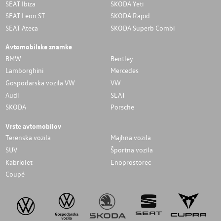
SEAT Ibiza
SKODA Yeti
SEAT Leon ST
SKODA Rapid
SEAT Ateca
SKODA Superb Combi
Avtomobilske znamke
BMW
Bentley
Lamborghini
Mercedes
Gospodarska vozila VW
VW
Audi
SEAT
SKODA
Porsche
Vrste avtomobilov
Terenska vozila
Majhna vozila
SUV
Športna vozila
Kabriolet
Enoprostorec
Coupé