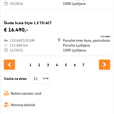
10/2024
1000 Ljubljana
Škoda Scala Style 1.5 TSI ACT
€ 16.490,-
7102/38084
110 kW/150 KM
Porsche Inter Auto, podružnica
112.660 km
Porsche Ljubljana
12/2021
1000 Ljubljana
1
2
3
4
5
6
7
Vozila na stran
Natisni seznam vozil
Aktiviraj iskalnik