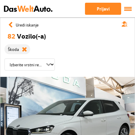
Das
Welt
Auto.
Prijavi
Uredi iskanje
82
Vozilo(-a)
Škoda