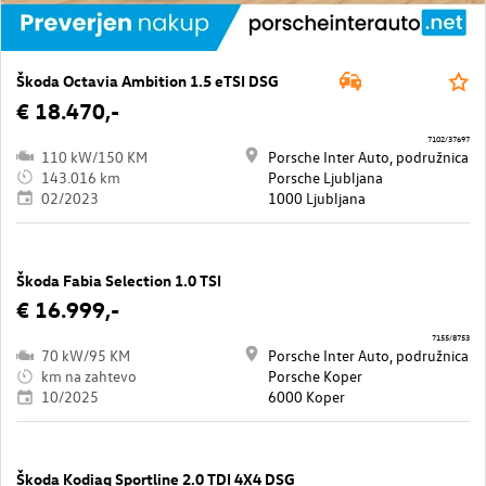
Škoda Octavia Ambition 1.5 eTSI DSG
€ 18.470,-
7102/37697
110 kW/150 KM
Porsche Inter Auto, podružnica
143.016 km
Porsche Ljubljana
02/2023
1000 Ljubljana
Škoda Fabia Selection 1.0 TSI
€ 16.999,-
7155/8753
70 kW/95 KM
Porsche Inter Auto, podružnica
km na zahtevo
Porsche Koper
10/2025
6000 Koper
Škoda Kodiaq Sportline 2.0 TDI 4X4 DSG