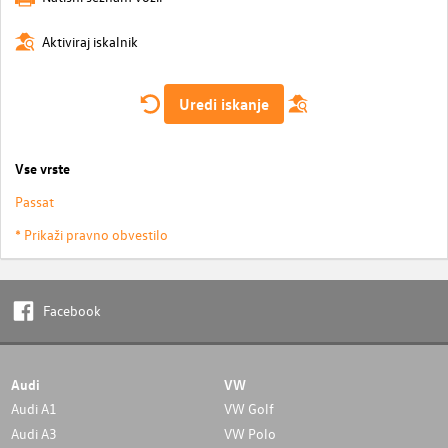
Aktiviraj iskalnik
Uredi iskanje
Vse vrste
Passat
* Prikaži pravno obvestilo
Facebook
Audi
VW
Audi A1
VW Golf
Audi A3
VW Polo