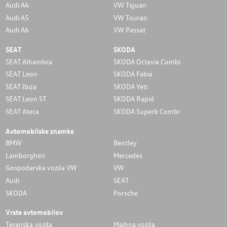
Audi A4
VW Tiguan
Audi A5
VW Touran
Audi A6
VW Passat
SEAT
SKODA
SEAT Alhambra
SKODA Octavia Combi
SEAT Leon
SKODA Fabia
SEAT Ibiza
SKODA Yeti
SEAT Leon ST
SKODA Rapid
SEAT Ateca
SKODA Superb Combi
Avtomobilske znamke
BMW
Bentley
Lamborghini
Mercedes
Gospodarska vozila VW
VW
Audi
SEAT
SKODA
Porsche
Vrste avtomobilov
Terenska vozila
Majhna vozila