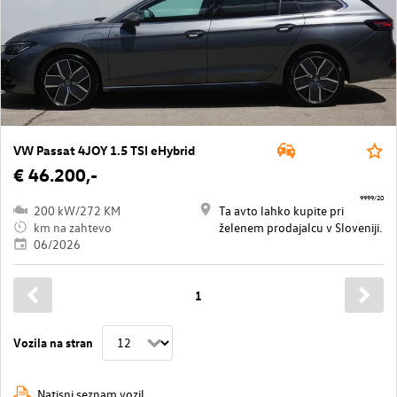
VW Passat 4JOY 1.5 TSI eHybrid
€ 46.200,-
9999/20
200 kW/272 KM
Ta avto lahko kupite pri
km na zahtevo
želenem prodajalcu v Sloveniji.
06/2026
1
Vozila na stran
Natisni seznam vozil