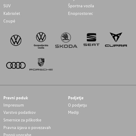
SUV
Športna vozila
Kabriolet
Enoprostorec
Coupé
Pravni poduk
Podjetje
Impressum
O podjetju
Varstvo podatkov
Mediji
Smernice za piškotke
Pravna izjava o povezavah
Pogoji uporabe