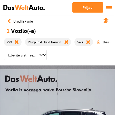
Das
Welt
Auto.
Prijavi
Uredi iskanje
1
Vozilo(-a)
VW
Plug-In-Hibrid bencin
Siva
Izbriši vs