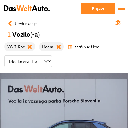
Das
Welt
Auto.
Prijavi
Uredi iskanje
1
Vozilo(-a)
VW T-Roc
Modra
Izbriši vse filtre