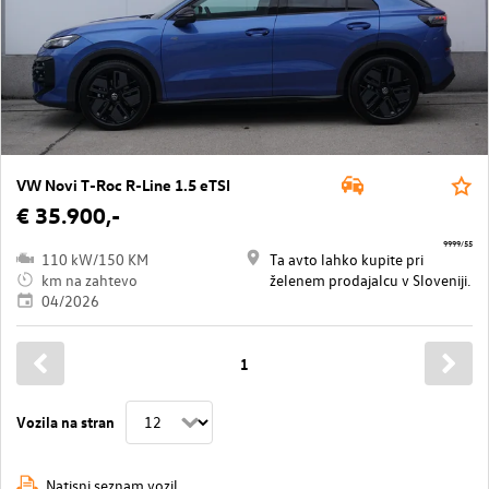
VW Novi T-Roc R-Line 1.5 eTSI
€ 35.900,-
9999/55
110 kW/150 KM
Ta avto lahko kupite pri
km na zahtevo
želenem prodajalcu v Sloveniji.
04/2026
1
Vozila na stran
Natisni seznam vozil