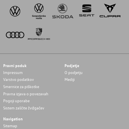
Pravni poduk
Podjetje
Impressum
O podjetju
Varstvo podatkov
Mediji
Smernice za piškotke
Pravna izjava o povezavah
Pogoji uporabe
Sistem zaščite žvižgačev
Navigation
Sitemap