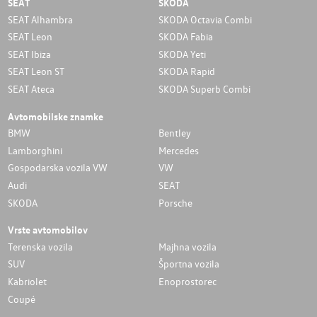
SEAT
SKODA
SEAT Alhambra
SKODA Octavia Combi
SEAT Leon
SKODA Fabia
SEAT Ibiza
SKODA Yeti
SEAT Leon ST
SKODA Rapid
SEAT Ateca
SKODA Superb Combi
Avtomobilske znamke
BMW
Bentley
Lamborghini
Mercedes
Gospodarska vozila VW
VW
Audi
SEAT
SKODA
Porsche
Vrste avtomobilov
Terenska vozila
Majhna vozila
SUV
Športna vozila
Kabriolet
Enoprostorec
Coupé