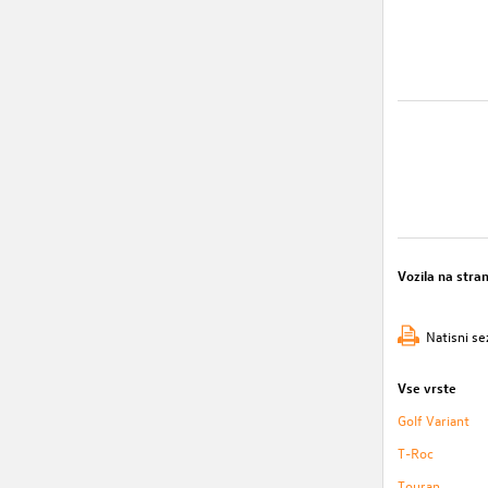
Vozila na stra
Natisni se
Vse vrste
Golf Variant
T-Roc
Touran