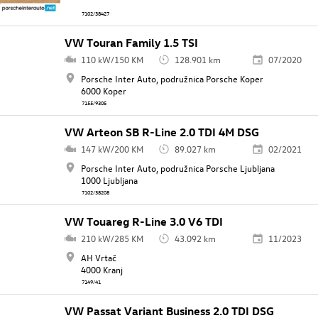
7102/38427
VW Touran Family 1.5 TSI
110 kW/150 KM
128.901 km
07/2020
Porsche Inter Auto, podružnica Porsche Koper
6000 Koper
7155/9305
VW Arteon SB R-Line 2.0 TDI 4M DSG
147 kW/200 KM
89.027 km
02/2021
Porsche Inter Auto, podružnica Porsche Ljubljana
1000 Ljubljana
7102/38208
VW Touareg R-Line 3.0 V6 TDI
210 kW/285 KM
43.092 km
11/2023
AH Vrtač
4000 Kranj
7149/41
VW Passat Variant Business 2.0 TDI DSG