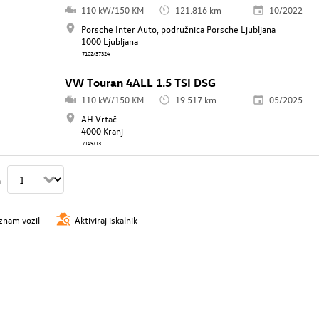
110 kW/150 KM
121.816 km
10/2022
Porsche Inter Auto, podružnica Porsche Ljubljana
1000 Ljubljana
7102/37324
VW Touran 4ALL 1.5 TSI DSG
110 kW/150 KM
19.517 km
05/2025
AH Vrtač
4000 Kranj
7149/13
n
znam vozil
Aktiviraj iskalnik