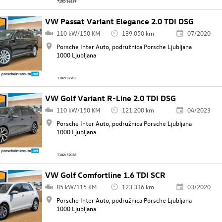
7102/36859
VW Passat Variant Elegance 2.0 TDI DSG
110 kW/150 KM
139.050 km
07/2020
Porsche Inter Auto, podružnica Porsche Ljubljana
1000 Ljubljana
7102/37783
VW Golf Variant R-Line 2.0 TDI DSG
110 kW/150 KM
121.200 km
04/2023
Porsche Inter Auto, podružnica Porsche Ljubljana
1000 Ljubljana
7102/37038
VW Golf Comfortline 1.6 TDI SCR
85 kW/115 KM
123.336 km
03/2020
Porsche Inter Auto, podružnica Porsche Ljubljana
1000 Ljubljana