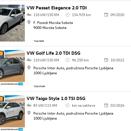
VW Passat Elegance 2.0 TDI
110 kW/150 KM
154.929 km
09/2020
F. Posedi Murska Sobota
9000 Murska Sobota
7126/3035
VW Golf Life 2.0 TDI DSG
110 kW/150 KM
96.250 km
10/2022
Porsche Inter Auto, podružnica Porsche Ljubljana
1000 Ljubljana
7102/37690
VW Taigo Style 1.0 TSI DSG
85 kW/115 KM
km na zahtevo
03/2026
Porsche Inter Auto, podružnica Porsche Ljubljana
1000 Ljubljana