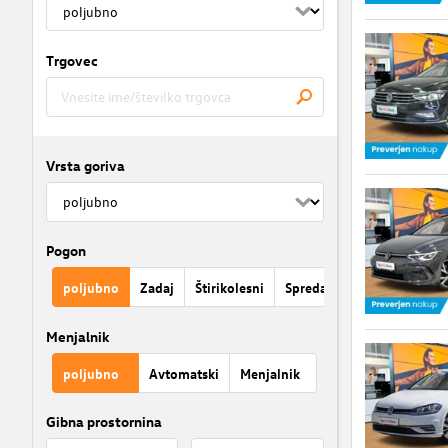
Trgovec
Vrsta goriva
Pogon
poljubno
Zadaj
Štirikolesni
Spredaj
Menjalnik
poljubno
Avtomatski
Menjalnik
Gibna prostornina