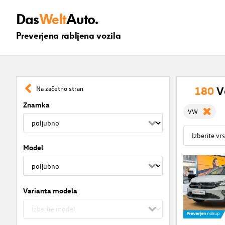
Das
Welt
Auto.
Preverjena rabljena vozila
180
V
Na začetno stran
Znamka
VW
Model
Varianta modela