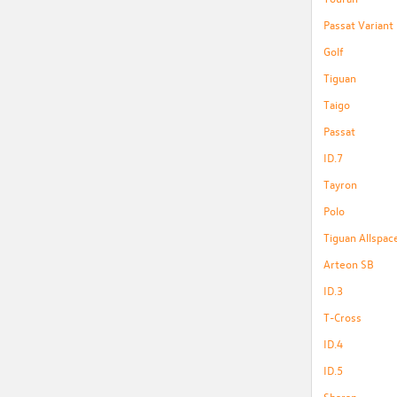
Passat Variant
Golf
Tiguan
Taigo
Passat
ID.7
Tayron
Polo
Tiguan Allspac
Arteon SB
ID.3
T-Cross
ID.4
ID.5
Sharan