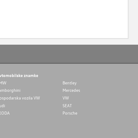
vtomobilske znamke
MW
Bentley
amborghini
Mercedes
ospodarska vozila VW
VW
udi
SEAT
KODA
Porsche