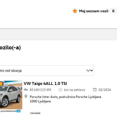
Moj seznam vozil
0
ozilo(-a)
VW Taigo 4ALL 1.0 TSI
85 kW/115 KM
km na zahtevo
02/2026
Porsche Inter Auto, podružnica Porsche Ljubljana
1000 Ljubljana
7102/36555