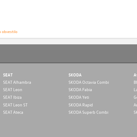
o obvestilo
SEAT
SKODA
A
SEAT Alhambra
SKODA Octavia Combi
B
SEAT Leon
SKODA Fabia
L
SEAT Ibiza
SKODA Yeti
G
SEAT Leon ST
SKODA Rapid
A
SEAT Ateca
SKODA Superb Combi
S