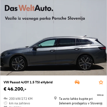
VW Passat 4JOY 1.5 TSI eHybrid
€ 46.200,-
9999/20
200 kW/272 KM
Ta avto lahko kupite pri
km na zahtevo
želenem prodajalcu v Sloveniji.