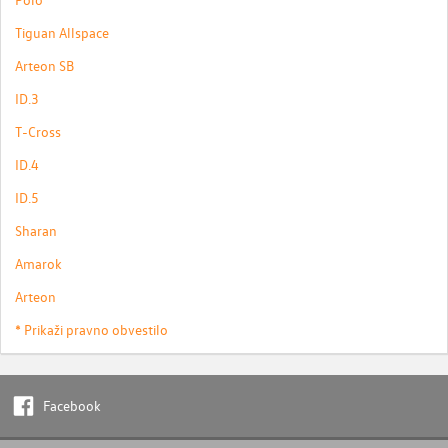
Tiguan Allspace
Arteon SB
ID.3
T-Cross
ID.4
ID.5
Sharan
Amarok
Arteon
* Prikaži pravno obvestilo
Facebook