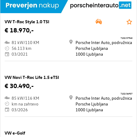
VW T-Roc Style 1.0 TSI
€ 18.970,-
7102/37945
81 kW/110 KM
Porsche Inter Auto, podružnica
56.113 km
Porsche Ljubljana
03/2021
1000 Ljubljana
VW Novi T-Roc Life 1.5 eTSI
€ 30.490,-
7102/36937
85 kW/116 KM
Porsche Inter Auto, podružnica
km na zahtevo
Porsche Ljubljana
03/2026
1000 Ljubljana
VW e-Golf