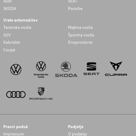
Audi
SEAT
SKODA
Porsche
Vrste avtomobilov
Terenska vozila
Majhna vozila
SUV
Športna vozila
Kabriolet
Enoprostorec
Coupé
Pravni poduk
Podjetje
Impressum
O podjetju