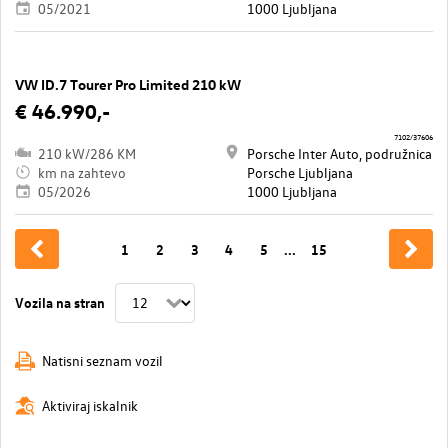
05/2021
1000 Ljubljana
VW ID.7 Tourer Pro Limited 210 kW
€ 46.990,-
7102/37606
210 kW/286 KM
Porsche Inter Auto, podružnica
km na zahtevo
Porsche Ljubljana
05/2026
1000 Ljubljana
1
2
3
4
5
...
15
Vozila na stran
Natisni seznam vozil
Aktiviraj iskalnik