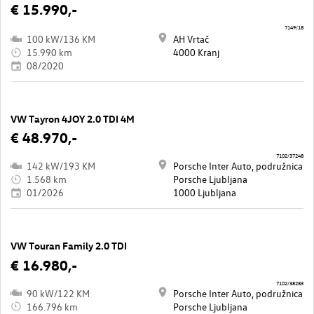
€ 15.990,-
7149/18
100 kW/136 KM
AH Vrtač
15.990 km
4000 Kranj
08/2020
VW Tayron 4JOY 2.0 TDI 4M
€ 48.970,-
7102/37248
142 kW/193 KM
Porsche Inter Auto, podružnica
1.568 km
Porsche Ljubljana
01/2026
1000 Ljubljana
VW Touran Family 2.0 TDI
€ 16.980,-
7102/38283
90 kW/122 KM
Porsche Inter Auto, podružnica
166.796 km
Porsche Ljubljana