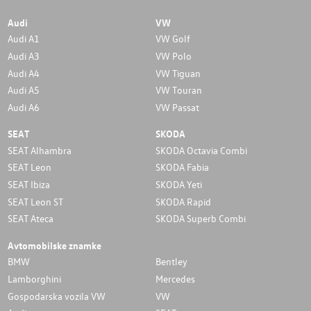
Audi
VW
Audi A1
VW Golf
Audi A3
VW Polo
Audi A4
VW Tiguan
Audi A5
VW Touran
Audi A6
VW Passat
SEAT
SKODA
SEAT Alhambra
SKODA Octavia Combi
SEAT Leon
SKODA Fabia
SEAT Ibiza
SKODA Yeti
SEAT Leon ST
SKODA Rapid
SEAT Ateca
SKODA Superb Combi
Avtomobilske znamke
BMW
Bentley
Lamborghini
Mercedes
Gospodarska vozila VW
VW